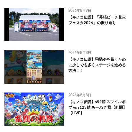
2026年8月9日
【キノコ伝説】「幕張ビーチ花火
フェスタ2026」の振り返り
2026年8月8日
【キノコ伝説】飛騎令を貰うため
に少しでも多くステージを進める
方法！！
2026年8月8日
【キノコ伝説】s54鯖 スマイルボ
ブ vs s123鯖 あーね？ 様【乱闘】
【LIVE】