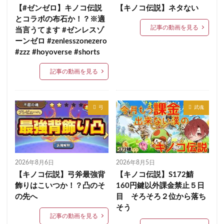
【#ゼンゼロ】キノコ伝説
【キノコ伝説】ネタない
とコラボの布石か！？※適
記事の動画を見る
当言うてます #ゼンレスゾ
ーンゼロ #zenlesszonezero
#zzz #hoyoverse #shorts
記事の動画を見る
弓
武魂
2026年8月6日
2026年8月5日
【キノコ伝説】弓斧最強背
【キノコ伝説】S172鯖
飾りはこいつか！？凸のそ
160円鍵以外課金禁止５日
の先へ
目 そろそろ２位から落ち
そう
記事の動画を見る