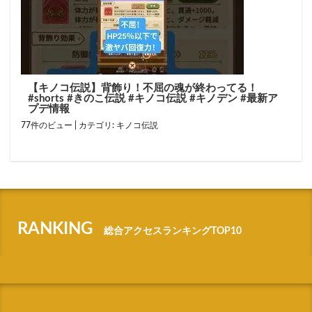
【キノコ伝説】背飾り！不屈の魂が終わってる！
#shorts #きのこ伝説 #キノコ伝説 #キノデン #最新ア
プデ情報
77件のビュー
|
カテゴリ:
キノコ伝説
RANKING
総合アクセスランキングTOP10