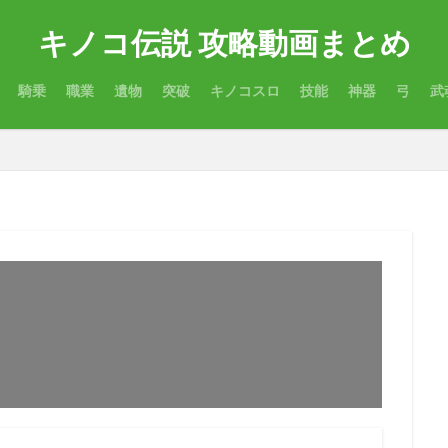
キノコ伝説 攻略動画まとめ
騎乗
職業
遺物
突破
キノコスロ
技能
神器
弓
武