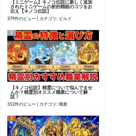
【ミニゲーム】キノコ伝説に新しく追加
されたミニゲームの射的精鋭のコツをお
伝え【キノコ伝説】
379件のビュー
|
カテゴリ:
ビルド
【キノコ伝説】精霊について悩んでませ
んか？精霊別オススメ職業について解
説！
312件のビュー
|
カテゴリ:
職業