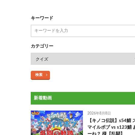
キーワード
カテゴリー
検索
新着動画
2026年8月8日
【キノコ伝説】s54鯖 
マイルボブ vs s123鯖 
ーね？ 様【乱闘】