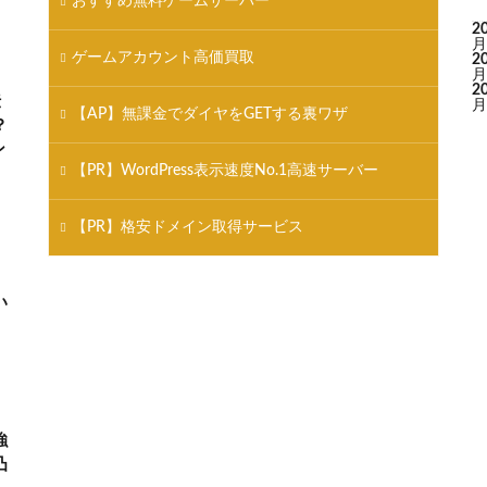
おすすめ無料ゲームサーバー
2
月
ゲームアカウント高価買取
2
月
2
伝
月
【AP】無課金でダイヤをGETする裏ワザ
？
ン
【PR】WordPress表示速度No.1高速サーバー
【PR】格安ドメイン取得サービス
い
強
凸