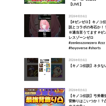
【LIVE】
2026年8月6日
【#ゼンゼロ】キノコ
説とコラボの布石か！
※適当言うてます #ゼ
レスゾーンゼロ
#zenlesszonezero #zzz
#hoyoverse #shorts
2026年8月6日
【キノコ伝説】ネタな
2026年8月6日
【キノコ伝説】弓斧最
背飾りはこいつか！？