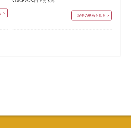
VOICEVOX:白上虎太郎
る
記事の動画を見る