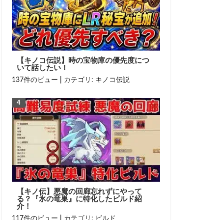
【キノコ伝説】時の宝物庫の優先度につ
いて話したい！
137件のビュー
|
カテゴリ:
キノコ伝説
【キノ伝】悪魔の回廊忘れずにやって
る？『氷の竜巣』に特化したビルド紹
介！
117件のビュー
|
カテゴリ:
ビルド