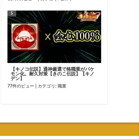
【キノコ伝説】通神厳選で格職業がバケ
モン化。耐久対策【きのこ伝説】【キノ
デン】
77件のビュー
|
カテゴリ:
職業