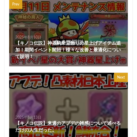
Prev
2025年8月10日
【キノコ伝説】神器騎乗背飾りの星上げアイテム追
加！期間イベント開始！様々な改善と最適化につい
て説明！
Next
2025年8月13日
【キノコ伝説】来週のアプデの雑感について述べる
だけの人生だった。