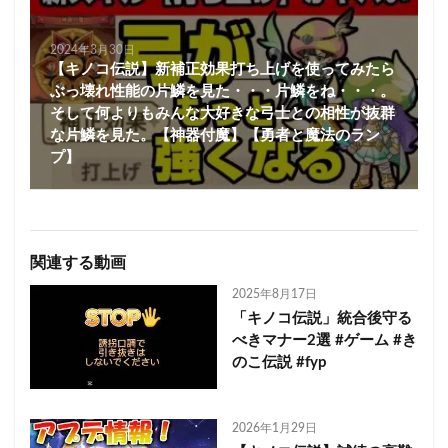
2024年3月30日
【キノコ伝説】新補正効果打ち上げを使ってみたら
ぶっ壊れ性能の片鱗を見た・・・片鱗をね・・・。
そして何よりもみんな大好きな弓士との相性が抜群
な片鱗を見た。【神器付魔】【勇者と魔法のラン
プ】
関連する動画
2025年8月17日
「キノコ伝説」統合後守る
べきマナー2選 #ゲーム #き
のこ伝説 #fyp
2026年1月29日