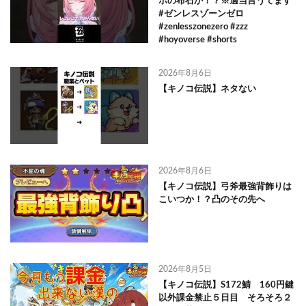
ボの布石か！？※適当言うてます
#ゼンレスゾーンゼロ
#zenlesszonezero #zzz
#hoyoverse #shorts
2026年8月6日
【キノコ伝説】ネタない
2026年8月6日
【キノコ伝説】弓斧最強背飾りは
こいつか！？凸のその先へ
2026年8月5日
【キノコ伝説】S172鯖 160円鍵
以外課金禁止５日目 そろそろ２