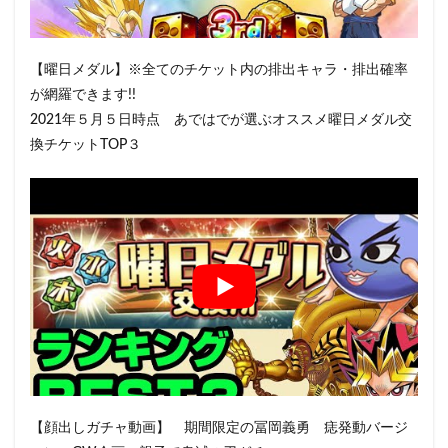
【曜日メダル】※全てのチケット内の排出キャラ・排出確率
が網羅できます!!
2021年５月５日時点 あではでが選ぶオススメ曜日メダル交
換チケットTOP３
【顔出しガチャ動画】 期間限定の冨岡義勇 痣発動バージ