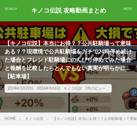
キノコ伝説 攻略動画まとめ
【キノコ伝説】本当にお得？？公共駐騎場って意味
ある？？現環境で公共駐騎場をガチで24時停め続け
た場合とフレンド駐騎場にのんびり停めてみた場合
と報酬を比較したらとんでもない真実が明らかに…
【駐車場】
2024年3月29日
2026年4月6日
キノコ伝説
7件のビュー
HOME
キノコ伝説
【キノコ伝説】本当にお得？？公共駐騎場って意味