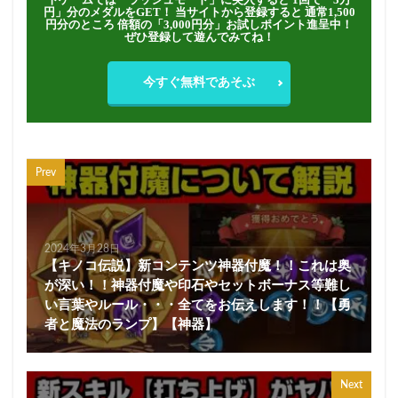
円」分のメダルをGET！ 当サイトから登録すると 通常1,500
円分のところ 倍額の「3,000円分」お試しポイント進呈中！
ぜひ登録して遊んでみてね！
今すぐ無料であそぶ
Prev
2024年3月28日
【キノコ伝説】新コンテンツ神器付魔！！これは奥
が深い！！神器付魔や印石やセットボーナス等難し
い言葉やルール・・・全てをお伝えします！！【勇
者と魔法のランプ】【神器】
Next