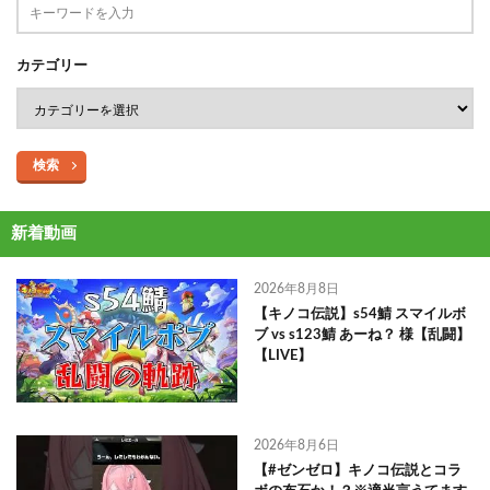
カテゴリー
検索
新着動画
2026年8月8日
【キノコ伝説】s54鯖 スマイルボ
ブ vs s123鯖 あーね？ 様【乱闘】
【LIVE】
2026年8月6日
【#ゼンゼロ】キノコ伝説とコラ