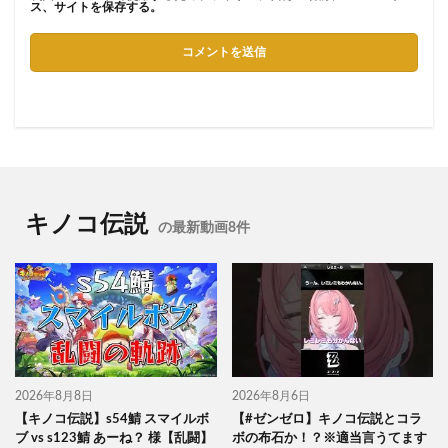
ス、サイトを保存する。
キノコ伝説
の最新動画8件
2026年8月8日
2026年8月6日
【キノコ伝説】s54鯖 スマイルボ
【#ゼンゼロ】キノコ伝説とコラ
ブ vs s123鯖 あーね？ 様【乱闘】
ボの布石か！？※適当言うてます