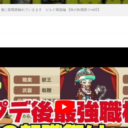
遂に新職業触れていきます ビルド構築編 【秋の転職祭りvol2】