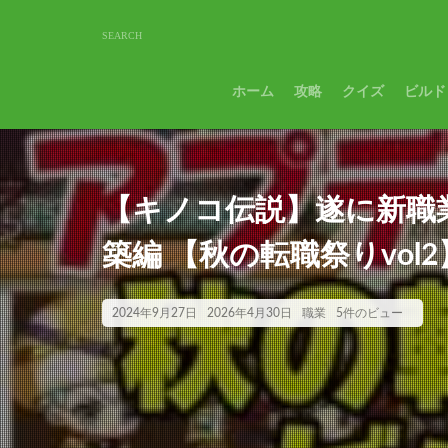
ホーム
攻略
クイズ
ビルド
【キノコ伝説】遂に新職
築編 【秋の転職祭りvol2
2024年9月27日
2026年4月30日
職業
5件のビュー