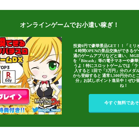
オンラインゲームでお小遣い稼ぎ！
投資0円で豪華景品GET！！「ミリ
４時間OPENの景品交換ができる
通のゲームアプリなどと違い、MG
を「Bitcash」等の電子マネーや
うよ！特にスロットゲームでは「ラ
入すると 1回で「3万円」分のメダル
から登録すると 通常1,500円分のとこ
分」お試しポイント進呈中！ぜひ
ね！
今すぐ無料であそ