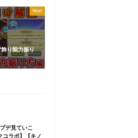
Next
背飾り能力振り
プデ見ていこ
クコラボ】【キノ