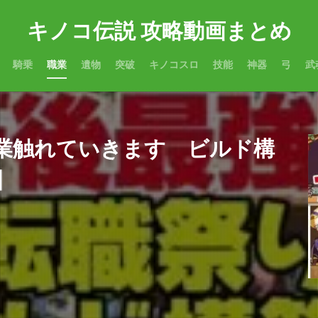
キノコ伝説 攻略動画まとめ
騎乗
職業
遺物
突破
キノコスロ
技能
神器
弓
武
業触れていきます ビルド構
】