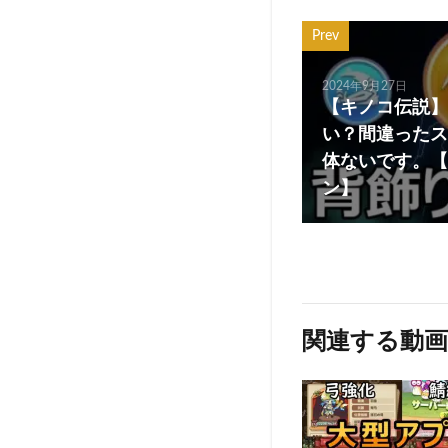
Prev
2024年9月27日
【キノコ伝説】
い？間違ったス
体ないです。【
ン】
関連する動画