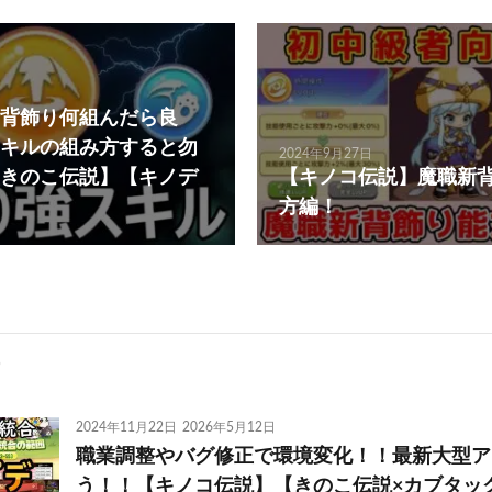
背飾り何組んだら良
キルの組み方すると勿
2024年9月27日
きのこ伝説】【キノデ
【キノコ伝説】魔職新
方編！
2024年11月22日
2026年5月12日
職業調整やバグ修正で環境変化！！最新大型ア
う！！【キノコ伝説】【きのこ伝説×カブタッ