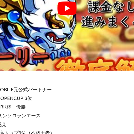
EMOBILE元公式パートナー
OPENCUP 3位
ARK杯 優勝
ーズンソロランエース
越え
高トップ9位（不朽王者）