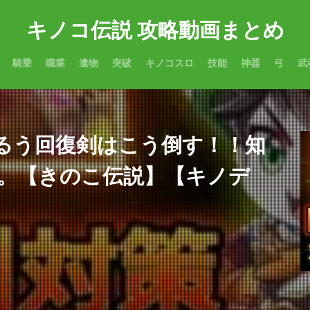
キノコ伝説 攻略動画まとめ
騎乗
職業
遺物
突破
キノコスロ
技能
神器
弓
武
るう回復剣はこう倒す！！知
。【きのこ伝説】【キノデ