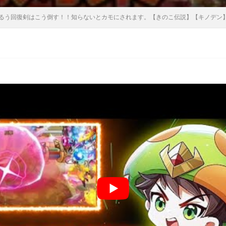
るう回復剣はこう倒す！！知らないとカモにされます。【きのこ伝説】【キノデン