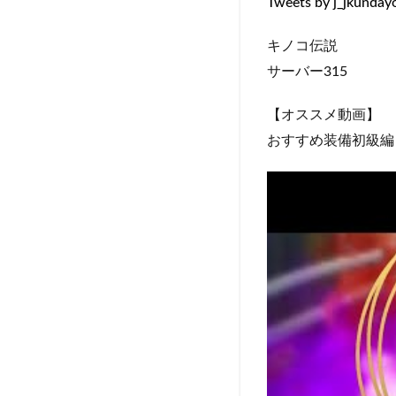
Tweets by j_jkunday
キノコ伝説
サーバー315
【オススメ動画】
おすすめ装備初級編