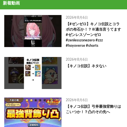
新着動画
2026年8月6日
【#ゼンゼロ】キノコ伝説とコラ
ボの布石か！？※適当言うてます
#ゼンレスゾーンゼロ
#zenlesszonezero #zzz
#hoyoverse #shorts
2026年8月6日
【キノコ伝説】ネタない
2026年8月6日
【キノコ伝説】弓斧最強背飾りは
こいつか！？凸のその先へ