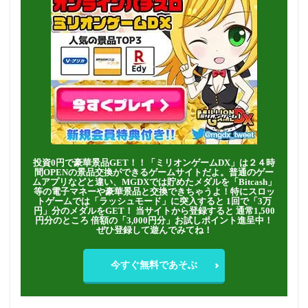
投資0円で豪華景品GET！！「ミリオンゲームDX」は２４時
間OPENの景品交換ができるゲームサイトだよ。普通のゲー
ムアプリなどと違い、MGDXでは貯めたメダルを「Bitcash」
等の電子マネーや豪華景品と交換できちゃうよ！特にスロッ
トゲームでは「ラッシュモード」に突入すると 1回で「3万
円」分のメダルをGET！ 当サイトから登録すると 通常1,500
円分のところ 倍額の「3,000円分」お試しポイント進呈中！
ぜひ登録して遊んでみてね！
今すぐ無料であそぶ