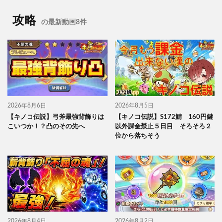
攻略
の最新動画8件
2026年8月6日
2026年8月5日
【キノコ伝説】弓斧最強背飾りは
【キノコ伝説】S172鯖 160円鍵
こいつか！？凸のその先へ
以外課金禁止５日目 そろそろ２
位から落ちそう
2026年8月4日
2026年8月2日