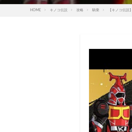
HOME
キノコ伝説
攻略
騎乗
【キノコ伝説