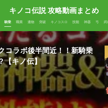
キノコ伝説 攻略動画まとめ
騎乗
職業
遺物
突破
キノコスロ
技能
神器
弓
武
クコラボ後半間近！！新騎乗
？【キノ伝】