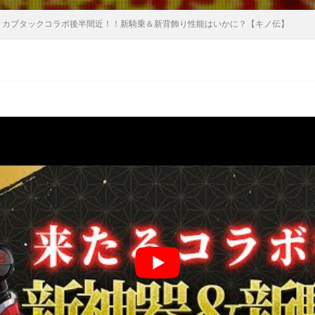
】カブタックコラボ後半間近！！新騎乗＆新背飾り性能はいかに？【キノ伝】