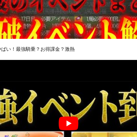
がやばい！最強騎乗？お得課金？激熱