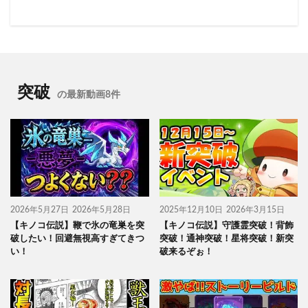
突破
の最新動画8件
2026年5月27日
2026年5月28日
2025年12月10日
2026年3月15日
【キノコ伝説】鞭で氷の竜巣を突
【キノコ伝説】守護霊突破！背飾
破したい！回避無視高すぎてきつ
突破！通神突破！星将突破！新突
い！
破来るぞぉ！