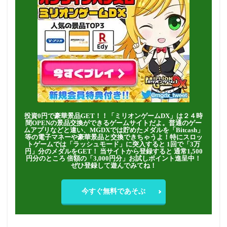
投資0円で豪華景品GET！！「ミリオンゲームDX」は２４時
間OPENの景品交換ができるゲームサイトだよ。普通のゲー
ムアプリなどと違い、MGDXでは貯めたメダルを「Bitcash」
等の電子マネーや豪華景品と交換できちゃうよ！特にスロッ
トゲームでは「ラッシュモード」に突入すると 1回で「3万
円」分のメダルをGET！ 当サイトから登録すると 通常1,500
円分のところ 倍額の「3,000円分」お試しポイント進呈中！
ぜひ登録して遊んでみてね！
今すぐ無料であそぶ