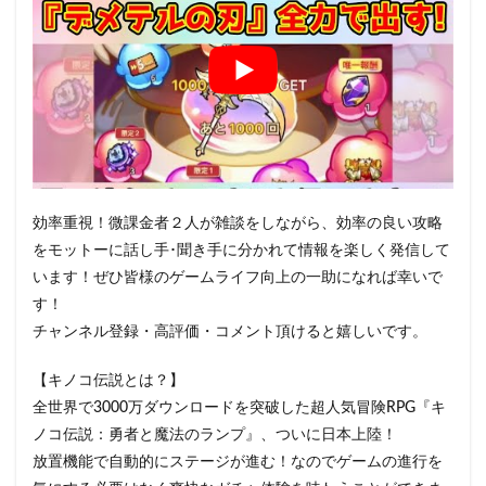
効率重視！微課金者２人が雑談をしながら、効率の良い攻略
をモットーに話し手･聞き手に分かれて情報を楽しく発信して
います！ぜひ皆様のゲームライフ向上の一助になれば幸いで
す！
チャンネル登録・高評価・コメント頂けると嬉しいです。
【キノコ伝説とは？】
全世界で3000万ダウンロードを突破した超人気冒険RPG『キ
ノコ伝説：勇者と魔法のランプ』、ついに日本上陸！
放置機能で自動的にステージが進む！なのでゲームの進行を