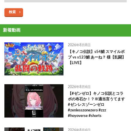
検索
新着動画
2026年8月8日
【キノコ伝説】s54鯖 スマイルボ
ブ vs s123鯖 あーね？ 様【乱闘】
【LIVE】
2026年8月6日
【#ゼンゼロ】キノコ伝説とコラ
ボの布石か！？※適当言うてます
#ゼンレスゾーンゼロ
#zenlesszonezero #zzz
#hoyoverse #shorts
2026年8月6日