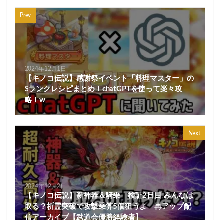
Prev
2024年12月1日
【キノコ伝説】感謝祭イベント「料理マスター」の
Sランクレシピまとめ！chatGPTを使って楽々攻
略！w
Next
2024年12月2日
【キノコ伝説】新神器＆騎乗 検証2日目 みんなは
取る？祈霊突破で攻撃乗算5個狙うよ 再アップ配
信アーカイブ【武道会優勝経験者】