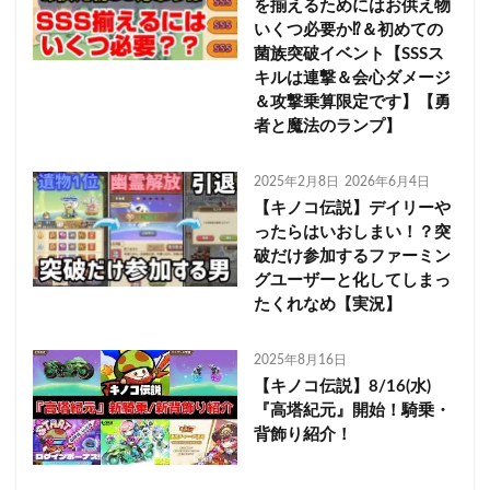
を揃えるためにはお供え物
いくつ必要か⁉＆初めての
菌族突破イベント【SSSス
キルは連撃＆会心ダメージ
＆攻撃乗算限定です】【勇
者と魔法のランプ】
2025年2月8日
2026年6月4日
【キノコ伝説】デイリーや
ったらはいおしまい！？突
破だけ参加するファーミン
グユーザーと化してしまっ
たくれなめ【実況】
2025年8月16日
【キノコ伝説】8/16(水)
『高塔紀元』開始！騎乗・
背飾り紹介！