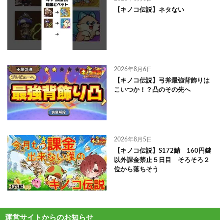
【キノコ伝説】ネタない
2026年8月6日
【キノコ伝説】弓斧最強背飾りは
こいつか！？凸のその先へ
2026年8月5日
【キノコ伝説】S172鯖 160円鍵
以外課金禁止５日目 そろそろ２
位から落ちそう
運営サイトからのお知らせ