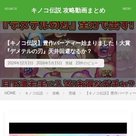
キノコ伝説 攻略動画まとめ
【キノコ伝説】豊作パーティー始まりました！大賞
『デメテルの刃』天井回避なるか？
2024年12月2日
2026年5月15日
突破
23件のビュー
HOME
キノコ伝説
攻略
突破
【キノコ伝説】豊作パーティー