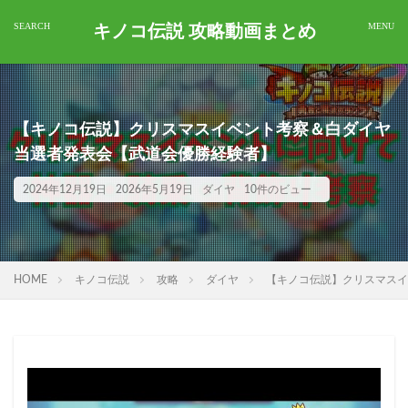
キノコ伝説 攻略動画まとめ
【キノコ伝説】クリスマスイベント考察＆白ダイヤ
当選者発表会【武道会優勝経験者】
2024年12月19日
2026年5月19日
ダイヤ
10件のビュー
HOME
キノコ伝説
攻略
ダイヤ
【キノコ伝説】クリスマスイ