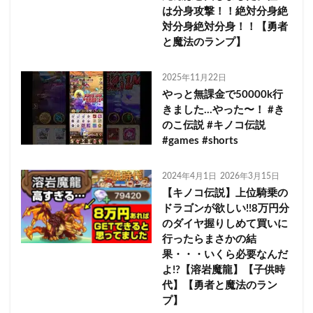
は分身攻撃！！絶対分身絶
対分身絶対分身！！【勇者
と魔法のランプ】
2025年11月22日
やっと無課金で50000k行
きました…やった〜！ #き
のこ伝説 #キノコ伝説
#games #shorts
2024年4月1日
2026年3月15日
【キノコ伝説】上位騎乗の
ドラゴンが欲しい!!8万円分
のダイヤ握りしめて買いに
行ったらまさかの結
果・・・いくら必要なんだ
よ!?【溶岩魔龍】【子供時
代】【勇者と魔法のラン
プ】