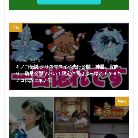
Prev
2024年12月18日
キノコ伝説 クリスマスイベ先行公開！神器、背飾
り、騎乗全部ヤバい！限定仲間はぶっ壊れ！？ #キ
ノコ伝説 #キノ伝
Next