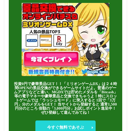
投資0円で豪華景品GET！！「ミリオンゲームDX」は２４時
間OPENの景品交換ができるゲームサイトだよ。普通のゲー
ムアプリなどと違い、MGDXでは貯めたメダルを「Bitcash」
等の電子マネーや豪華景品と交換できちゃうよ！特にスロッ
トゲームでは「ラッシュモード」に突入すると 1回で「3万
円」分のメダルをGET！ 当サイトから登録すると 通常1,500
円分のところ 倍額の「3,000円分」お試しポイント進呈中！
ぜひ登録して遊んでみてね！
今すぐ無料であそぶ