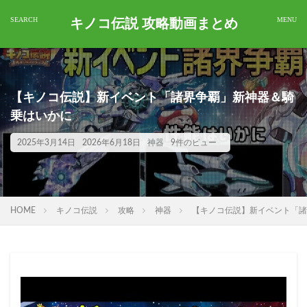
キノコ伝説 攻略動画まとめ
【キノコ伝説】新イベント「諸界争覇」新神器＆騎
乗はいかに
2025年3月14日
2026年6月18日
神器
9件のビュー
HOME
キノコ伝説
攻略
神器
【キノコ伝説】新イベント「諸