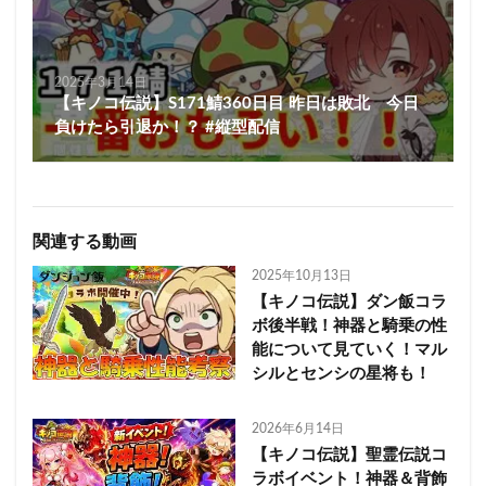
2025年3月14日
【キノコ伝説】S171鯖360日目 昨日は敗北 今日
負けたら引退か！？ #縦型配信
関連する動画
2025年10月13日
【キノコ伝説】ダン飯コラ
ボ後半戦！神器と騎乗の性
能について見ていく！マル
シルとセンシの星将も！
2026年6月14日
【キノコ伝説】聖霊伝説コ
ラボイベント！神器＆背飾