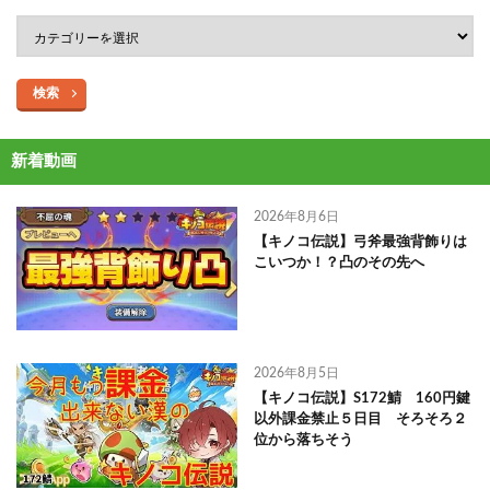
検索
新着動画
2026年8月6日
【キノコ伝説】弓斧最強背飾りは
こいつか！？凸のその先へ
2026年8月5日
【キノコ伝説】S172鯖 160円鍵
以外課金禁止５日目 そろそろ２
位から落ちそう