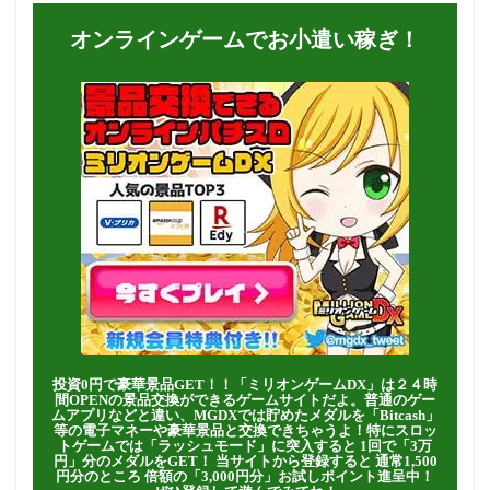
オンラインゲームでお小遣い稼ぎ！
投資0円で豪華景品GET！！「ミリオンゲームDX」は２４時
間OPENの景品交換ができるゲームサイトだよ。普通のゲー
ムアプリなどと違い、MGDXでは貯めたメダルを「Bitcash」
等の電子マネーや豪華景品と交換できちゃうよ！特にスロッ
トゲームでは「ラッシュモード」に突入すると 1回で「3万
円」分のメダルをGET！ 当サイトから登録すると 通常1,500
円分のところ 倍額の「3,000円分」お試しポイント進呈中！