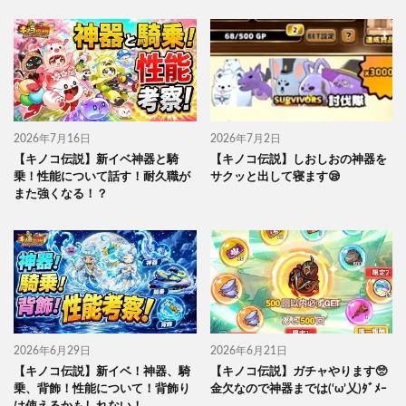
2026年7月16日
2026年7月2日
【キノコ伝説】新イベ神器と騎
【キノコ伝説】しおしおの神器を
乗！性能について話す！耐久職が
サクッと出して寝ます😪
また強くなる！？
2026年6月29日
2026年6月21日
【キノコ伝説】新イベ！神器、騎
【キノコ伝説】ガチャやります🥺
乗、背飾！性能について！背飾り
金欠なので神器までは(‘ω’乂)ﾀﾞﾒｰ