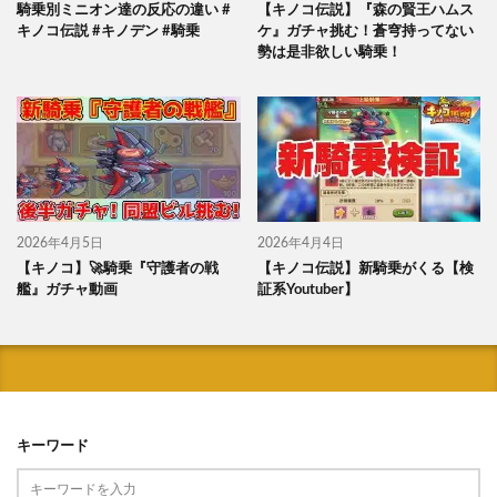
騎乗別ミニオン達の反応の違い #
【キノコ伝説】『森の賢王ハムス
キノコ伝説 #キノデン #騎乗
ケ』ガチャ挑む！蒼穹持ってない
勢は是非欲しい騎乗！
2026年4月5日
2026年4月4日
【キノコ】🚀騎乗『守護者の戦
【キノコ伝説】新騎乗がくる【検
艦』ガチャ動画
証系Youtuber】
キーワード