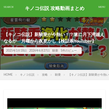
キノコ伝説 攻略動画まとめ
【キノコ伝説】新騎乗が今熱い！？遂に月下湾越え
なるか 月曜から夜更かし【検証系YouTuber】
2025年3月18日
2026年6月27日
騎乗
5件のビュー
HOME
キノコ伝説
攻略
騎乗
【キノコ伝説】新騎乗が今熱い！