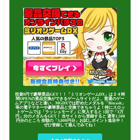
投資0円で豪華景品GET！！「ミリオンゲームDX」は２４時
間OPENの景品交換ができるゲームサイトだよ。普通のゲー
ムアプリなどと違い、MGDXでは貯めたメダルを「Bitcash」
等の電子マネーや豪華景品と交換できちゃうよ！特にスロッ
トゲームでは「ラッシュモード」に突入すると 1回で「3万
円」分のメダルをGET！ 当サイトから登録すると 通常1,500
円分のところ 倍額の「3,000円分」お試しポイント進呈中！
ぜひ登録して遊んでみてね！