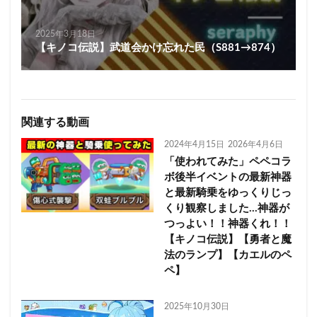
2025年3月18日
【キノコ伝説】武道会かけ忘れた民（S881→874）
関連する動画
2024年4月15日
2026年4月6日
「使われてみた」ペペコラ
ボ後半イベントの最新神器
と最新騎乗をゆっくりじっ
くり観察しました…神器が
つっよい！！神器くれ！！
【キノコ伝説】【勇者と魔
法のランプ】【カエルのペ
ペ】
2025年10月30日