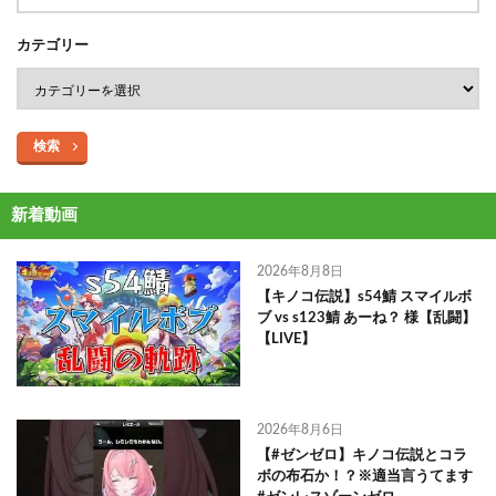
カテゴリー
検索
新着動画
2026年8月8日
【キノコ伝説】s54鯖 スマイルボ
ブ vs s123鯖 あーね？ 様【乱闘】
【LIVE】
2026年8月6日
【#ゼンゼロ】キノコ伝説とコラ
ボの布石か！？※適当言うてます