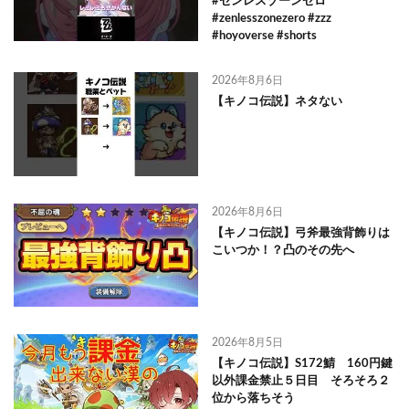
#ゼンレスゾーンゼロ
#zenlesszonezero #zzz
#hoyoverse #shorts
2026年8月6日
【キノコ伝説】ネタない
2026年8月6日
【キノコ伝説】弓斧最強背飾りは
こいつか！？凸のその先へ
2026年8月5日
【キノコ伝説】S172鯖 160円鍵
以外課金禁止５日目 そろそろ２
位から落ちそう