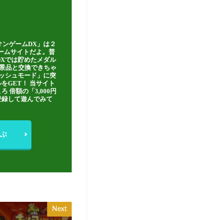
オンゲームDX」は２
ゲームサイトだよ。普
DXでは貯めたメダル
豪華景品と交換できちゃ
ッシュモード」に突
をGET！ 当サイト
ろ 倍額の「3,000円
登録して遊んでみて
ぶ
Next