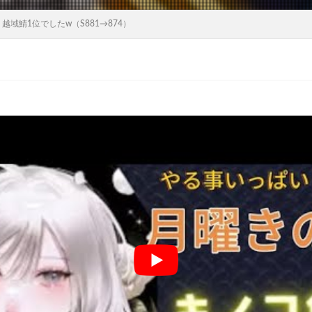
域鯖1位でしたw（S881→874）