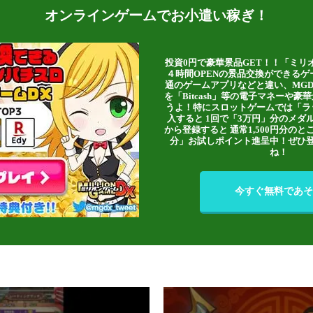
オンラインゲームでお小遣い稼ぎ！
投資0円で豪華景品GET！！「ミリ
４時間OPENの景品交換ができる
通のゲームアプリなどと違い、MG
を「Bitcash」等の電子マネーや
うよ！特にスロットゲームでは「ラ
入すると 1回で「3万円」分のメダル
から登録すると 通常1,500円分のとこ
分」お試しポイント進呈中！ぜひ
ね！
今すぐ無料であそ