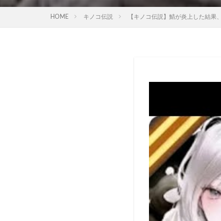
HOME
キノコ伝説
【キノコ伝説】鯖が炎上した結果、越