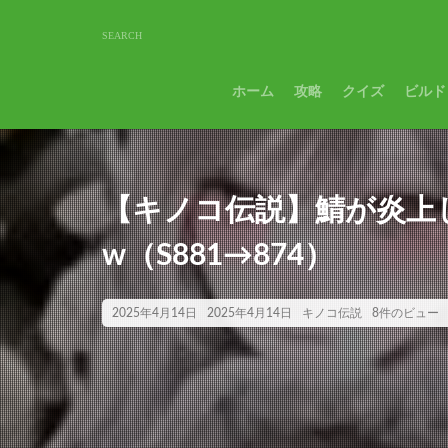
ホーム
攻略
クイズ
ビルド
【キノコ伝説】鯖が炎上
w（S881→874）
2025年4月14日
2025年4月14日
キノコ伝説
8件のビュー