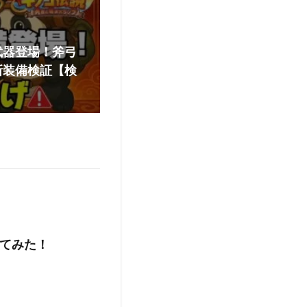
武器登場！斧弓
新装備検証【検
てみた！