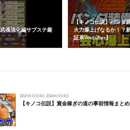
2025年4月15日
【キノコ伝説】パンダ
武魂強化編サブステ厳
火力爆上げなるか！？
証系Youtuber】
2025年11月4日
2026年5月4日
【キノコ伝説】賞金稼ぎの道の事前情報まとめ