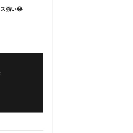
ス強い😭
！