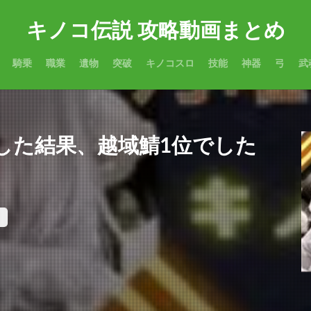
キノコ伝説 攻略動画まとめ
騎乗
職業
遺物
突破
キノコスロ
技能
神器
弓
武
した結果、越域鯖1位でした