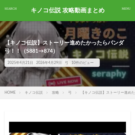
キノコ伝説 攻略動画まとめ
【キノコ伝説】ストーリー進めたかったらパンダ
弓！！（S881→874）
2025年4月21日
2026年4月29日
弓
10件のビュー
HOME
キノコ伝説
攻略
弓
【キノコ伝説】ストーリー進めたか