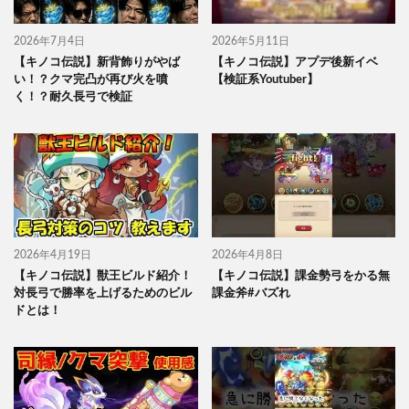
2026年7月4日
2026年5月11日
【キノコ伝説】新背飾りがやば
【キノコ伝説】アプデ後新イベ
い！？クマ完凸が再び火を噴
【検証系Youtuber】
く！？耐久長弓で検証
2026年4月19日
2026年4月8日
【キノコ伝説】獣王ビルド紹介！
【キノコ伝説】課金勢弓をかる無
対長弓で勝率を上げるためのビル
課金斧#バズれ
ドとは！