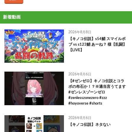
新着動画
2026年8月8日
【キノコ伝説】s54鯖 スマイルボ
ブ vs s123鯖 あーね？ 様【乱闘】
【LIVE】
2026年8月6日
【#ゼンゼロ】キノコ伝説とコラ
ボの布石か！？※適当言うてます
#ゼンレスゾーンゼロ
#zenlesszonezero #zzz
#hoyoverse #shorts
2026年8月6日
【キノコ伝説】ネタない