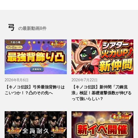
弓
の最新動画8件
2026年8月6日
2026年7月22日
【キノコ伝説】弓斧最強背飾りは
【キノコ伝説】新仲間「刀鋒流
こいつか！？凸のその先へ
浪」検証！基礎連撃係数が伸びる
って強いらしい？