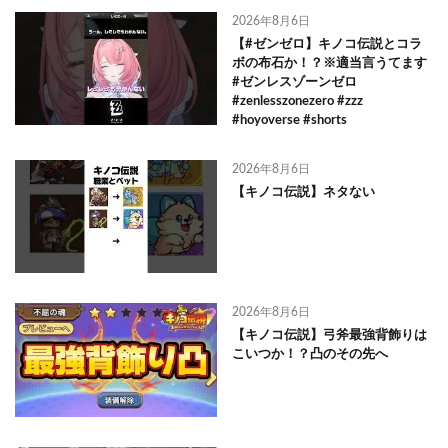
2026年8月6日
【#ゼンゼロ】キノコ伝説とコラ
ボの布石か！？※適当言うてます
#ゼンレスゾーンゼロ
#zenlesszonezero #zzz
#hoyoverse #shorts
2026年8月6日
【キノコ伝説】ネタない
2026年8月6日
【キノコ伝説】弓斧最強背飾りは
こいつか！？凸のその先へ