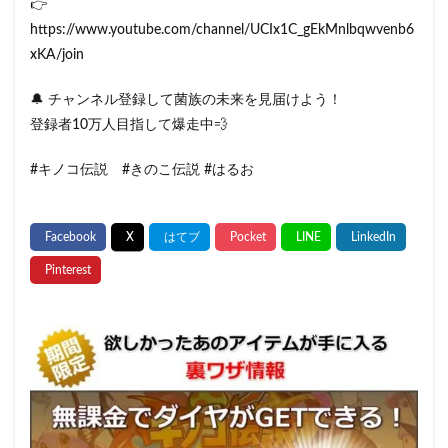
👉
https://www.youtube.com/channel/UCIx1C_gEkMnlbqwvenb6
xKA/join
🔔 チャンネル登録して菌族の未来を見届けよう！
登録者10万人目指して爆走中💨
#キノコ伝説 #きのこ伝説 #はるお