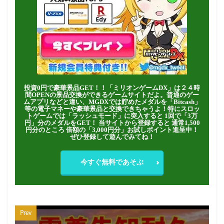
投資0円で豪華景品GET！！「ミリオンゲームDX」は２４時
間OPENの景品交換ができるゲームサイトだよ。普通のゲー
ムアプリなどと違い、MGDXでは貯めたメダルを「Bitcash」
等の電子マネーや豪華景品と交換できちゃうよ！特にスロッ
トゲームでは「ラッシュモード」に突入すると 1回で「3万
円」分のメダルをGET！ 当サイトから登録すると 通常1,500
円分のところ 倍額の「3,000円分」お試しポイント進呈中！
ぜひ登録して遊んでみてね！
今すぐ無料であそぶ
Prev