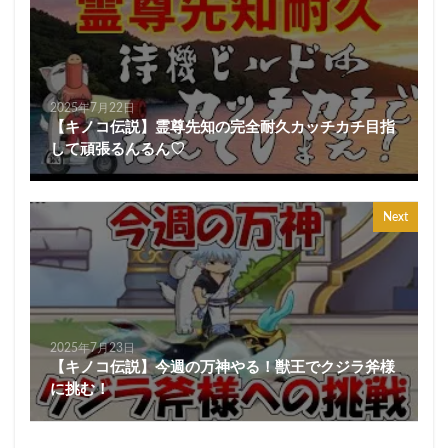
2025年7月22日
【キノコ伝説】霊尊先知の完全耐久カッチカチ目指
して頑張るんるん♡
Next
2025年7月23日
【キノコ伝説】今週の万神やる！獣王でクジラ斧様
に挑む！