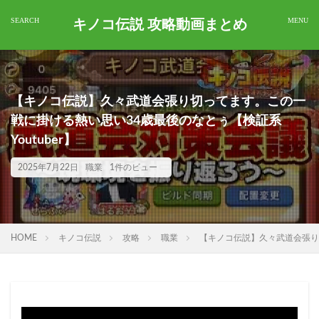
キノコ伝説 攻略動画まとめ
【キノコ伝説】久々武道会張り切ってます。この一
戦に掛ける熱い思い34歳最後のなとぅ【検証系
Youtuber】
2025年7月22日
職業
1件のビュー
HOME
キノコ伝説
攻略
職業
【キノコ伝説】久々武道会張り切