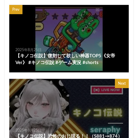
Prev
2025年8月25日
【キノコ伝説】復刻して欲しい神器TOP5《女帝
Ver》 #キノコ伝説 #ゲーム実況 #shorts
Next
2025年8月25日
【キノコ伝説】恐怖のおじ現る！！（S881→874）