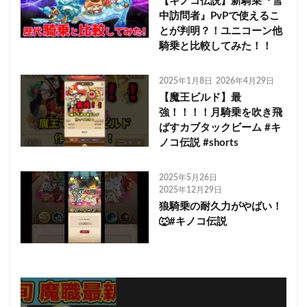
【キノコ伝説】新騎乗『雪
中訪問者』PvPで使えるこ
とが判明？！ユニコーン他
騎乗と比較してみた！！
2025年1月8日
2026年4月29日
【魔王ビルド】最
強！！！！月騎乗を吹き飛
ばすカブタックビーム #キ
ノコ伝説 #shorts
2025年5月26日
2025年12月29日
狼騎乗の耐久力がやばい！
🐺#キノコ伝説