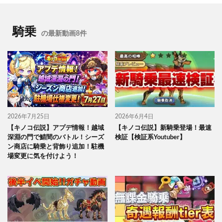
騎乗
の最新動画8件
2026年7月25日
2026年6月4日
【キノコ伝説】アプデ情報！越域
【キノコ伝説】新騎乗登場！最速
深淵の門で鯖間のバトル！シーズ
検証【検証系Youtuber】
ン商店に騎乗と背飾り追加！駐機
場変更に気を付けよう！