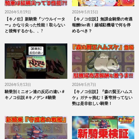
2026年5月19日
2026年5月15日
【キノ伝】新騎乗『ソウルイータ
【キノコ伝説】無課金騎乗の奇遇
ー』かなり尖った性能！取らない
報酬tier表！越域駐機場で何を停
と後悔するかも、、?
めるべき？
2026年5月13日
2026年5月7日
騎乗別ミニオン達の反応の違い #
【キノコ伝説】『森の賢王ハムス
キノコ伝説 #キノデン #騎乗
ケ』ガチャ挑む！蒼穹持ってない
勢は是非欲しい騎乗！