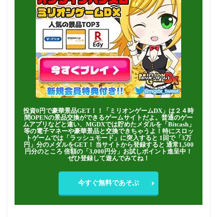
投資0円で豪華景品GET！！「ミリオンゲームDX」は２４時
間OPENの景品交換ができるゲームサイトだよ。普通のゲー
ムアプリなどと違い、MGDXでは貯めたメダルを「Bitcash」
等の電子マネーや豪華景品と交換できちゃうよ！特にスロッ
トゲームでは「ラッシュモード」に突入すると 1回で「3万
円」分のメダルをGET！ 当サイトから登録すると 通常1,500
円分のところ 倍額の「3,000円分」お試しポイント進呈中！
ぜひ登録して遊んでみてね！
今すぐ無料であそぶ