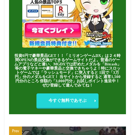
投資0円で豪華景品GET！！「ミリオンゲームDX」は２４時
間OPENの景品交換ができるゲームサイトだよ。普通のゲー
ムアプリなどと違い、MGDXでは貯めたメダルを「Bitcash」
等の電子マネーや豪華景品と交換できちゃうよ！特にスロッ
トゲームでは「ラッシュモード」に突入すると 1回で「3万
円」分のメダルをGET！ 当サイトから登録すると 通常1,500
円分のところ 倍額の「3,000円分」お試しポイント進呈中！
ぜひ登録して遊んでみてね！
今すぐ無料であそぶ
Prev