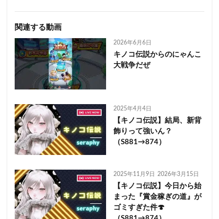
関連する動画
2026年6月6日
キノコ伝説からのにゃんこ
大戦争だぜ
2025年4月4日
【キノコ伝説】結局、新背
飾りって強いん？
（S881→874）
2025年11月9日
2026年3月15日
【キノコ伝説】今日から始
まった『賞金稼ぎの道』が
ゴミすぎた件🍄
（S881→874）