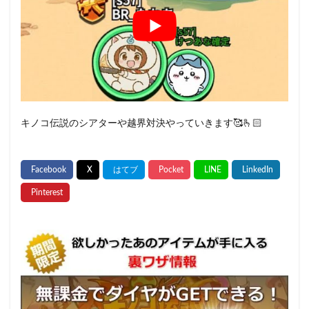
キノコ伝説のシアターや越界対決やっていきます🥰🫰🏻