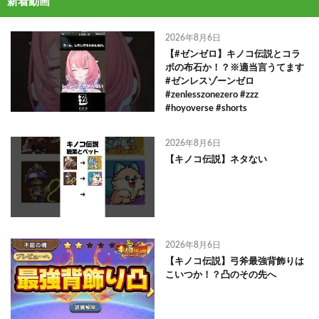
新着動画
2026年8月6日
【#ゼンゼロ】キノコ伝説とコラ
ボの布石か！？※適当言うてます
#ゼンレスゾーンゼロ
#zenlesszonezero #zzz
#hoyoverse #shorts
2026年8月6日
【キノコ伝説】ネタない
2026年8月6日
【キノコ伝説】弓斧最強背飾りは
こいつか！？凸のその先へ