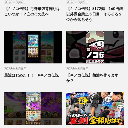
2026年8月6日
2026年8月5日
【キノコ伝説】弓斧最強背飾りは
【キノコ伝説】S172鯖 160円鍵
こいつか！？凸のその先へ
以外課金禁止５日目 そろそろ２
位から落ちそう
2026年8月5日
2026年8月5日
最近はじめた！！ #キノコ伝説
【キノコ伝説】菌族を作ります
か？