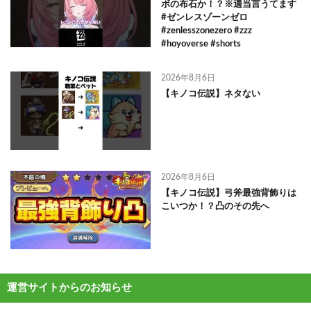
ボの布石か！？※適当言うてます
#ゼンレスゾーンゼロ
#zenlesszonezero #zzz
#hoyoverse #shorts
2026年8月6日
【キノコ伝説】ネタない
2026年8月6日
【キノコ伝説】弓斧最強背飾りは
こいつか！？凸のその先へ
運営サイトからのお知らせ