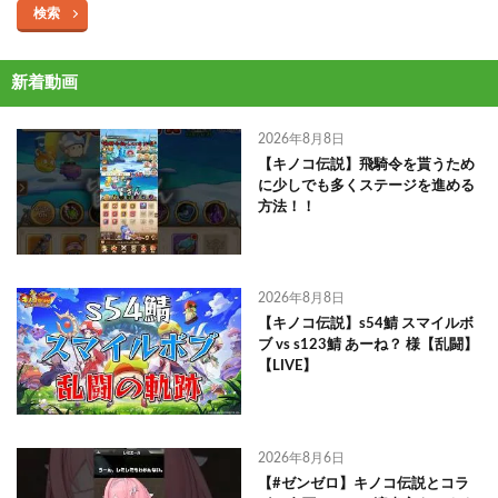
検索
新着動画
2026年8月8日
【キノコ伝説】飛騎令を貰うため
に少しでも多くステージを進める
方法！！
2026年8月8日
【キノコ伝説】s54鯖 スマイルボ
ブ vs s123鯖 あーね？ 様【乱闘】
【LIVE】
2026年8月6日
【#ゼンゼロ】キノコ伝説とコラ