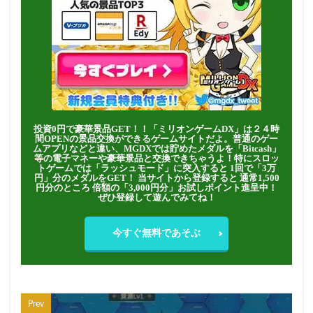
投資0円で豪華景品GET！！「ミリオンゲームDX」は２４時
間OPENの景品交換ができるゲームサイトだよ。普通のゲー
ムアプリなどと違い、MGDXでは貯めたメダルを「Bitcash」
等の電子マネーや豪華景品と交換できちゃうよ！特にスロッ
トゲームでは「ラッシュモード」に突入すると 1回で「3万
円」分のメダルをGET！ 当サイトから登録すると 通常1,500
円分のところ 倍額の「3,000円分」お試しポイント進呈中！
ぜひ登録して遊んでみてね！
今すぐ無料であそぶ
Prev