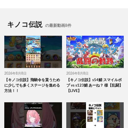
キノコ伝説
の最新動画8件
2026年8月8日
2026年8月8日
【キノコ伝説】飛騎令を貰うため
【キノコ伝説】s54鯖 スマイルボ
に少しでも多くステージを進める
ブ vs s123鯖 あーね？ 様【乱闘】
方法！！
【LIVE】