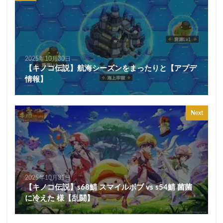
2025年10月30日
【キノコ伝説】航海シーズンをまったりと【アプデ
情報】
Next
2025年10月31日
【キノコ伝説】s68鯖 スマイルボブ vs s54鯖 菌菌
に冷えた 様【乱闘】