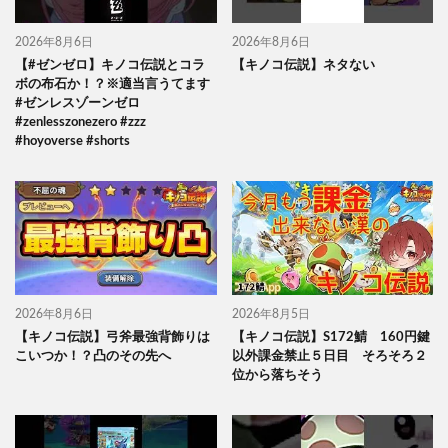
2026年8月6日
2026年8月6日
【#ゼンゼロ】キノコ伝説とコラ
【キノコ伝説】ネタない
ボの布石か！？※適当言うてます
#ゼンレスゾーンゼロ
#zenlesszonezero #zzz
#hoyoverse #shorts
2026年8月6日
2026年8月5日
【キノコ伝説】弓斧最強背飾りは
【キノコ伝説】S172鯖 160円鍵
こいつか！？凸のその先へ
以外課金禁止５日目 そろそろ２
位から落ちそう