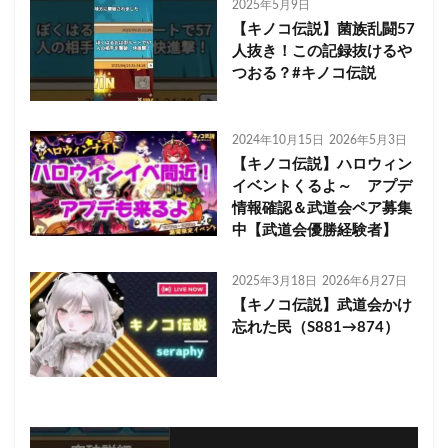
2025年5月9日
【キノコ伝説】菌族乱闘57
人抜き！この記録抜けるや
つおる？#キノコ伝説
2024年10月15日
2026年5月3日
【キノコ伝説】ハロウィン
イベントくるよ～ アプデ
情報確認＆武道会ペア募集
中【武道会優勝経験者】
2025年3月18日
2026年6月27日
【キノコ伝説】武道会かけ
忘れた民（S881→874）