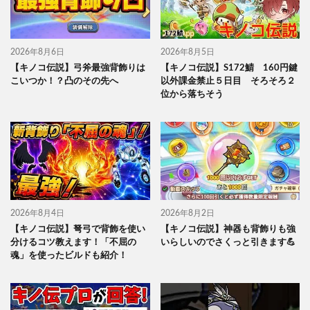
2026年8月6日
2026年8月5日
【キノコ伝説】弓斧最強背飾りは
【キノコ伝説】S172鯖 160円鍵
こいつか！？凸のその先へ
以外課金禁止５日目 そろそろ２
位から落ちそう
2026年8月4日
2026年8月2日
【キノコ伝説】弩弓で背飾を使い
【キノコ伝説】神器も背飾りも強
分けるコツ教えます！「不屈の
いらしいのでさくっと引きます💪
魂」を使ったビルドも紹介！