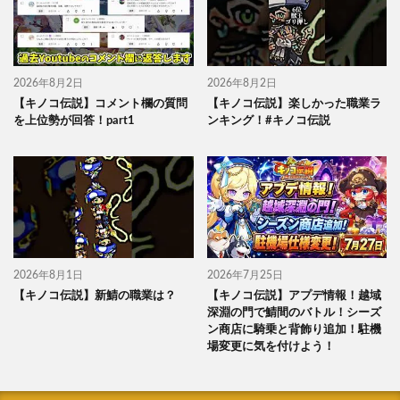
2026年8月2日
2026年8月2日
【キノコ伝説】コメント欄の質問
【キノコ伝説】楽しかった職業ラ
を上位勢が回答！part1
ンキング！#キノコ伝説
2026年8月1日
2026年7月25日
【キノコ伝説】新鯖の職業は？
【キノコ伝説】アプデ情報！越域
深淵の門で鯖間のバトル！シーズ
ン商店に騎乗と背飾り追加！駐機
場変更に気を付けよう！