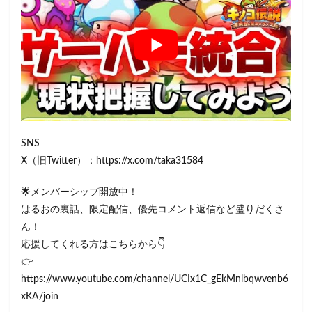
SNS
X（旧Twitter）：https://x.com/taka31584
🌟メンバーシップ開放中！
はるおの裏話、限定配信、優先コメント返信など盛りだくさ
ん！
応援してくれる方はこちらから👇
👉
https://www.youtube.com/channel/UCIx1C_gEkMnlbqwvenb6
xKA/join