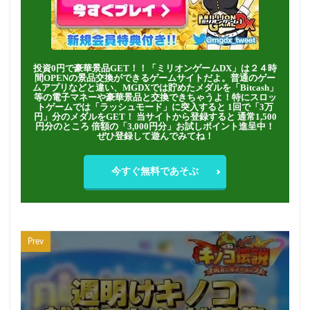
投資0円で豪華景品GET！！「ミリオンゲームDX」は２４時
間OPENの景品交換ができるゲームサイトだよ。普通のゲー
ムアプリなどと違い、MGDXでは貯めたメダルを「Bitcash」
等の電子マネーや豪華景品と交換できちゃうよ！特にスロッ
トゲームでは「ラッシュモード」に突入すると 1回で「3万
円」分のメダルをGET！ 当サイトから登録すると 通常1,500
円分のところ 倍額の「3,000円分」お試しポイント進呈中！
ぜひ登録して遊んでみてね！
今すぐ無料であそぶ
Prev