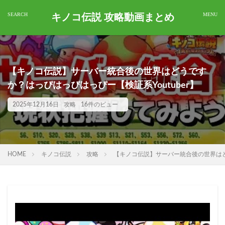
キノコ伝説 攻略動画まとめ
【キノコ伝説】サーバー統合後の世界はどうです
か？はっぴはっぴはっぴー【検証系Youtuber】
2025年12月16日
攻略
16件のビュー
HOME
キノコ伝説
攻略
【キノコ伝説】サーバー統合後の世界はどう