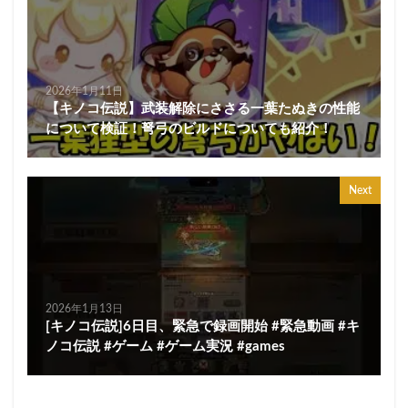
2026年1月11日
【キノコ伝説】武装解除にささる一葉たぬきの性能
について検証！弩弓のビルドについても紹介！
Next
2026年1月13日
[キノコ伝説]6日目、緊急で録画開始 #緊急動画 #キ
ノコ伝説 #ゲーム #ゲーム実況 #games