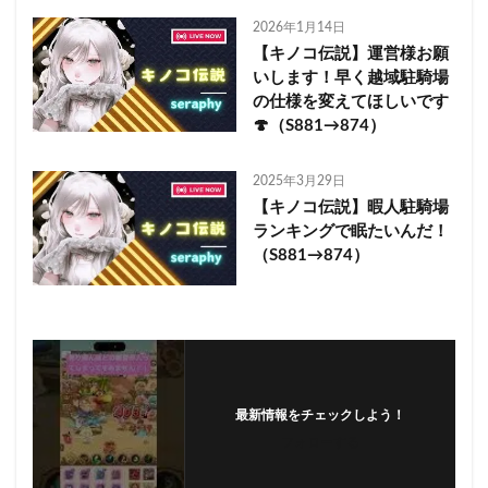
2026年1月14日
【キノコ伝説】運営様お願
いします！早く越域駐騎場
の仕様を変えてほしいです
🍄（S881→874）
2025年3月29日
【キノコ伝説】暇人駐騎場
ランキングで眠たいんだ！
（S881→874）
最新情報をチェックしよう！
フォローする