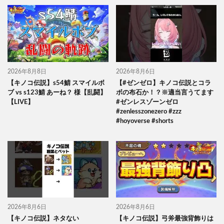
2026年8月8日
2026年8月6日
【キノコ伝説】s54鯖 スマイルボ
【#ゼンゼロ】キノコ伝説とコラ
ブ vs s123鯖 あーね？ 様【乱闘】
ボの布石か！？※適当言うてます
【LIVE】
#ゼンレスゾーンゼロ
#zenlesszonezero #zzz
#hoyoverse #shorts
2026年8月6日
2026年8月6日
【キノコ伝説】ネタない
【キノコ伝説】弓斧最強背飾りは