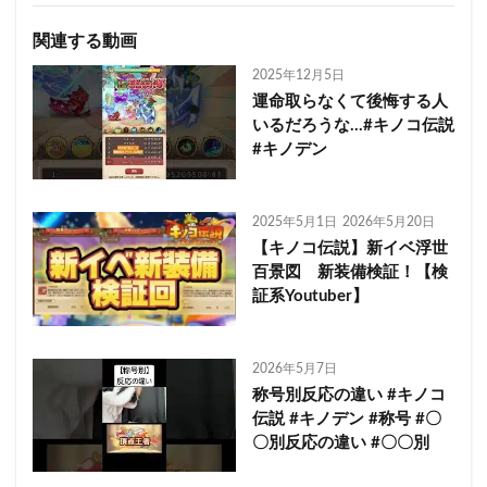
関連する動画
2025年12月5日
運命取らなくて後悔する人
いるだろうな…#キノコ伝説
#キノデン
2025年5月1日
2026年5月20日
【キノコ伝説】新イベ浮世
百景図 新装備検証！【検
証系Youtuber】
2026年5月7日
称号別反応の違い #キノコ
伝説 #キノデン #称号 #〇
〇別反応の違い #〇〇別