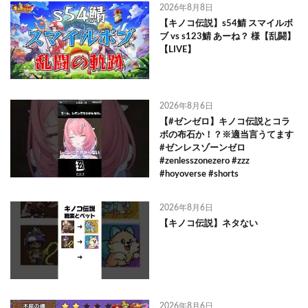
2026年8月8日
【キノコ伝説】s54鯖 スマイルボ
ブ vs s123鯖 あーね？ 様【乱闘】
【LIVE】
2026年8月6日
【#ゼンゼロ】キノコ伝説とコラ
ボの布石か！？※適当言うてます
#ゼンレスゾーンゼロ
#zenlesszonezero #zzz
#hoyoverse #shorts
2026年8月6日
【キノコ伝説】ネタない
2026年8月6日