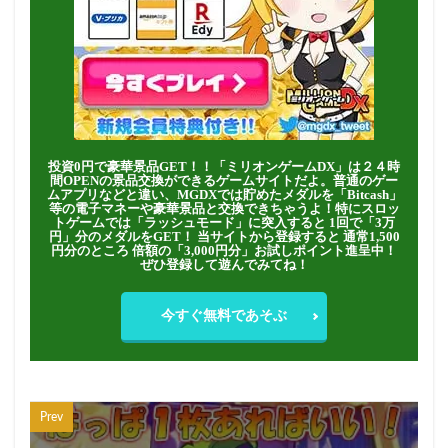
投資0円で豪華景品GET！！「ミリオンゲームDX」は２４時
間OPENの景品交換ができるゲームサイトだよ。普通のゲー
ムアプリなどと違い、MGDXでは貯めたメダルを「Bitcash」
等の電子マネーや豪華景品と交換できちゃうよ！特にスロッ
トゲームでは「ラッシュモード」に突入すると 1回で「3万
円」分のメダルをGET！ 当サイトから登録すると 通常1,500
円分のところ 倍額の「3,000円分」お試しポイント進呈中！
ぜひ登録して遊んでみてね！
今すぐ無料であそぶ
Prev