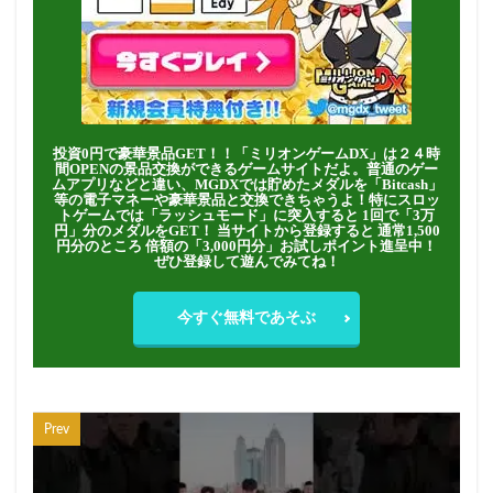
投資0円で豪華景品GET！！「ミリオンゲームDX」は２４時
間OPENの景品交換ができるゲームサイトだよ。普通のゲー
ムアプリなどと違い、MGDXでは貯めたメダルを「Bitcash」
等の電子マネーや豪華景品と交換できちゃうよ！特にスロッ
トゲームでは「ラッシュモード」に突入すると 1回で「3万
円」分のメダルをGET！ 当サイトから登録すると 通常1,500
円分のところ 倍額の「3,000円分」お試しポイント進呈中！
ぜひ登録して遊んでみてね！
今すぐ無料であそぶ
Prev