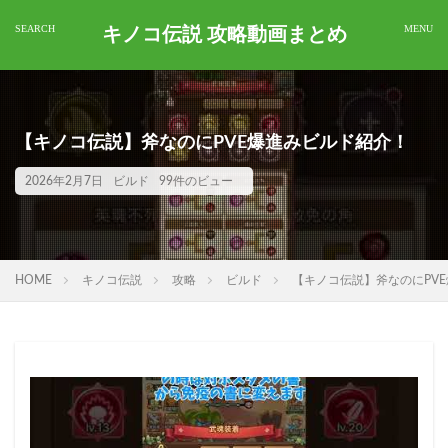
キノコ伝説 攻略動画まとめ
【キノコ伝説】斧なのにPVE爆進みビルド紹介！
2026年2月7日
ビルド
99件のビュー
HOME
キノコ伝説
攻略
ビルド
【キノコ伝説】斧なのにPV