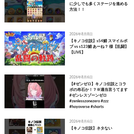
に少しでも多くステージを進める
方法！！
2026年8月8日
【キノコ伝説】s54鯖 スマイルボ
ブ vs s123鯖 あーね？ 様【乱闘】
【LIVE】
2026年8月6日
【#ゼンゼロ】キノコ伝説とコラ
ボの布石か！？※適当言うてます
#ゼンレスゾーンゼロ
#zenlesszonezero #zzz
#hoyoverse #shorts
2026年8月6日
【キノコ伝説】ネタない