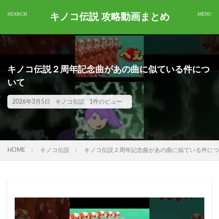
キノコ伝説 攻略動画まとめ
キノコ伝説２周年記念曲があの曲に似ている件につ
いて
2026年3月5日
キノコ伝説
1件のビュー
HOME
キノコ伝説
キノコ伝説２周年記念曲があの曲に似ている件につ