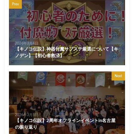
Prev
2026年3月4日
【キノコ伝説】神器付魔サブステ厳選について【キ
ノデン】【初心者救済】
Next
2026年3月5日
【キノコ伝説】2周年オフラインイベントin名古屋
の振り返り