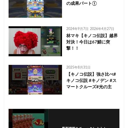
の成果パート①
2024年9月7日
2026年4月27日
林マキ【キノコ伝説】越界
対決！今日は67鯖に突
撃！！
2025年8月31日
【キノコ伝説】強さ比べ#
キノコ伝説 #キノデン #ス
マートクルーズ#光の主