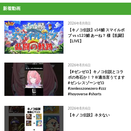
新着動画
2026年8月8日
【キノコ伝説】s54鯖 スマイルボ
ブ vs s123鯖 あーね？ 様【乱闘】
【LIVE】
2026年8月6日
【#ゼンゼロ】キノコ伝説とコラ
ボの布石か！？※適当言うてます
#ゼンレスゾーンゼロ
#zenlesszonezero #zzz
#hoyoverse #shorts
2026年8月6日
【キノコ伝説】ネタない