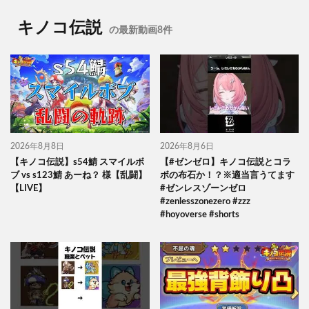
キノコ伝説
の最新動画8件
2026年8月8日
2026年8月6日
【キノコ伝説】s54鯖 スマイルボ
【#ゼンゼロ】キノコ伝説とコラ
ブ vs s123鯖 あーね？ 様【乱闘】
ボの布石か！？※適当言うてます
【LIVE】
#ゼンレスゾーンゼロ
#zenlesszonezero #zzz
#hoyoverse #shorts