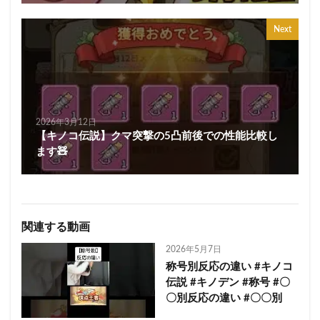
Next
2026年3月12日
【キノコ伝説】クマ突撃の5凸前後での性能比較し
ます🧸
関連する動画
2026年5月7日
称号別反応の違い #キノコ
伝説 #キノデン #称号 #〇
〇別反応の違い #〇〇別