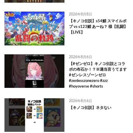
2026年8月8日
【キノコ伝説】s54鯖 スマイルボ
ブ vs s123鯖 あーね？ 様【乱闘】
【LIVE】
2026年8月6日
【#ゼンゼロ】キノコ伝説とコラ
ボの布石か！？※適当言うてます
#ゼンレスゾーンゼロ
#zenlesszonezero #zzz
#hoyoverse #shorts
2026年8月6日
【キノコ伝説】ネタない