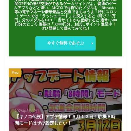
間OPENの景品交換ができるゲームサイトだよ。普通のゲー
ムアプリなどと違い、MGDXでは貯めたメダルを「Bitcash」
等の電子マネーや豪華景品と交換できちゃうよ！特にスロッ
トゲームでは「ラッシュモード」に突入すると 1回で「3万
円」分のメダルをGET！ 当サイトから登録すると 通常1,500
円分のところ 倍額の「3,000円分」お試しポイント進呈中！
ぜひ登録して遊んでみてね！
今すぐ無料であそぶ
Prev
2026年3月12日
【キノコ伝説】アプデ情報！３月１２日！駐機８時
間モードはぜひ設定したい！