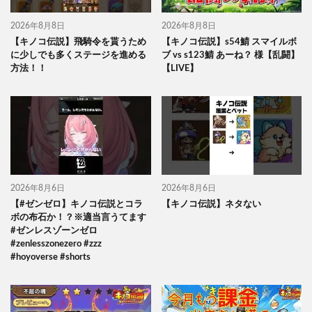
2026年8月8日
2026年8月8日
【キノコ伝説】飛騎令を貰うため
【キノコ伝説】s54鯖 スマイルボ
に少しでも多くステージを進める
ブ vs s123鯖 あーね？ 様【乱闘】
方法！！
【LIVE】
2026年8月6日
2026年8月6日
【#ゼンゼロ】キノコ伝説とコラ
【キノコ伝説】ネタない
ボの布石か！？※適当言うてます
#ゼンレスゾーンゼロ
#zenlesszonezero #zzz
#hoyoverse #shorts