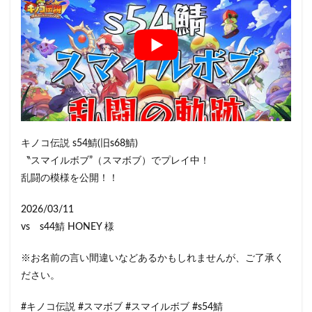
キノコ伝説 s54鯖(旧s68鯖)
〝スマイルボブ”（スマボブ）でプレイ中！
乱闘の模様を公開！！
2026/03/11
vs s44鯖 HONEY 様
※お名前の言い間違いなどあるかもしれませんが、ご了承く
ださい。
#キノコ伝説 #スマボブ #スマイルボブ #s54鯖