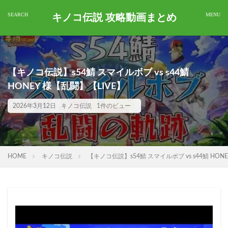
キノコ伝説 攻略動画まとめ
【キノコ伝説】s54鯖 スマイルボブ vs s44鯖
HONEY 様【乱闘】【LIVE】
2026年3月12日
キノコ伝説
1件のビュー
HOME
キノコ伝説
【キノコ伝説】s54鯖 スマイルボブ vs s44鯖 HON