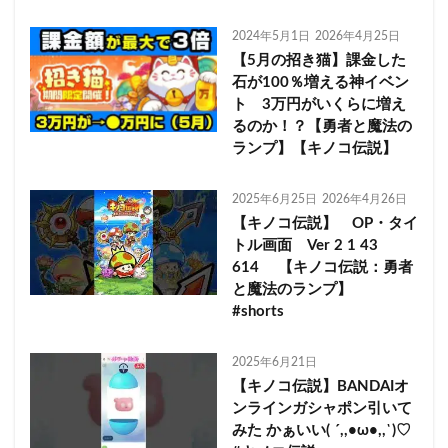
2024年5月1日
2026年4月25日
【5月の招き猫】課金した
石が100％増える神イベン
ト 3万円がいくらに増え
るのか！？【勇者と魔法の
ランプ】【キノコ伝説】
2025年6月25日
2026年4月26日
【キノコ伝説】 OP・タイ
トル画面 Ver 2 1 43
614 【キノコ伝説：勇者
と魔法のランプ】
#shorts
2025年6月21日
【キノコ伝説】BANDAIオ
ンラインガシャポン引いて
みた かぁいい( ´,,•ω•,,`)♡