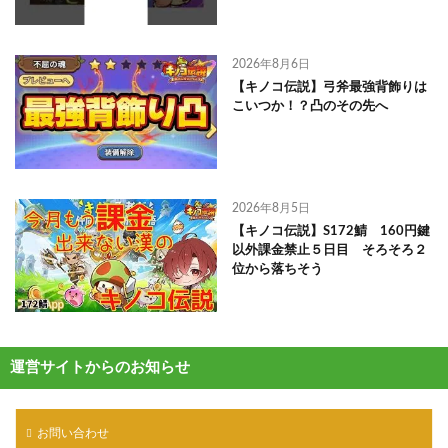
2026年8月6日
【キノコ伝説】弓斧最強背飾りは
こいつか！？凸のその先へ
2026年8月5日
【キノコ伝説】S172鯖 160円鍵
以外課金禁止５日目 そろそろ２
位から落ちそう
運営サイトからのお知らせ
お問い合わせ