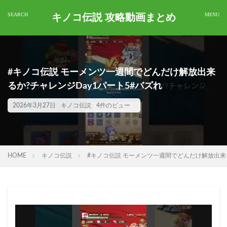
キノコ伝説 攻略動画まとめ
#キノコ伝説 モーメンツ一週間でどんだけ解放出来
るか?チャレンジDay1パート5#バズれ
2026年3月27日
キノコ伝説
4件のビュー
HOME
キノコ伝説
#キノコ伝説 モーメンツ一週間でどんだけ解放出来る