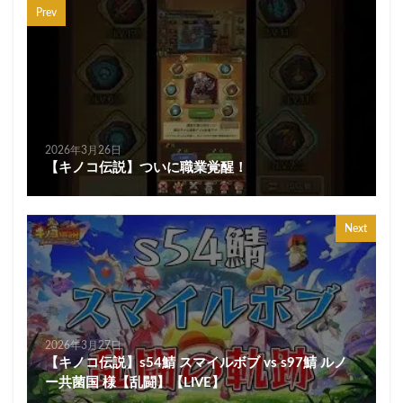
Prev
2026年3月26日
【キノコ伝説】ついに職業覚醒！
Next
2026年3月27日
【キノコ伝説】s54鯖 スマイルボブ vs s97鯖 ルノ
ー共菌国 様【乱闘】【LIVE】