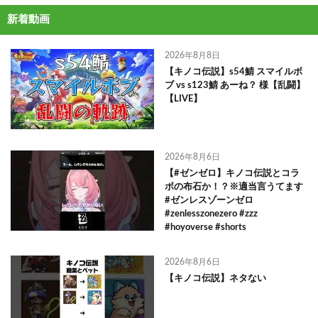
新着動画
2026年8月8日
【キノコ伝説】s54鯖 スマイルボ
ブ vs s123鯖 あーね？ 様【乱闘】
【LIVE】
2026年8月6日
【#ゼンゼロ】キノコ伝説とコラ
ボの布石か！？※適当言うてます
#ゼンレスゾーンゼロ
#zenlesszonezero #zzz
#hoyoverse #shorts
2026年8月6日
【キノコ伝説】ネタない