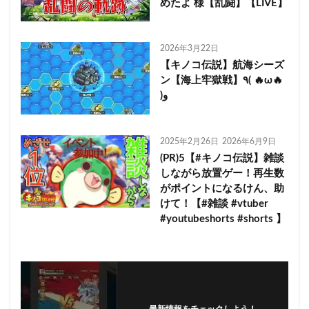
めたよ 様【乱闘】【LIVE】
2026年3月22日
【キノコ伝説】航海シーズ
ン【海上牢獄戦】٩( 🔥ω🔥
)و
2025年2月26日
2026年6月9日
(PR)5【#キノコ伝説】雑談
しながら放置ゲー！再生数
がポイントになるけん、助
けて！【#雑談 #vtuber
#youtubeshorts #shorts 】