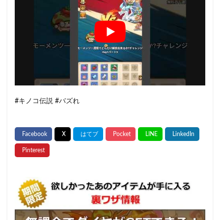
#キノコ伝説 #バズれ