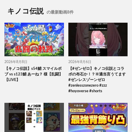
キノコ伝説
の最新動画8件
2026年8月8日
2026年8月6日
【キノコ伝説】s54鯖 スマイルボ
【#ゼンゼロ】キノコ伝説とコラ
ブ vs s123鯖 あーね？ 様【乱闘】
ボの布石か！？※適当言うてます
【LIVE】
#ゼンレスゾーンゼロ
#zenlesszonezero #zzz
#hoyoverse #shorts