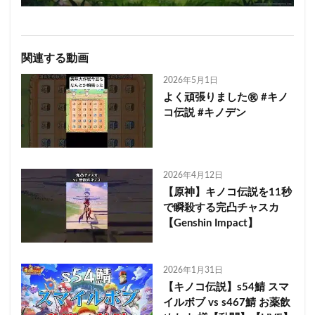
関連する動画
2026年5月1日
よく頑張りました㊗️ #キノ
コ伝説 #キノデン
2026年4月12日
【原神】キノコ伝説を11秒
で瞬殺する完凸チャスカ
【Genshin Impact】
2026年1月31日
【キノコ伝説】s54鯖 スマ
イルボブ vs s467鯖 お薬飲