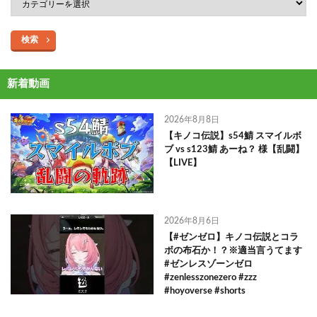
検索
新着動画
2026年8月8日
【キノコ伝説】s54鯖 スマイルボ
ブ vs s123鯖 あーね？ 様【乱闘】
【LIVE】
2026年8月6日
【#ゼンゼロ】キノコ伝説とコラ
ボの布石か！？※適当言うてます
#ゼンレスゾーンゼロ
#zenlesszonezero #zzz
#hoyoverse #shorts