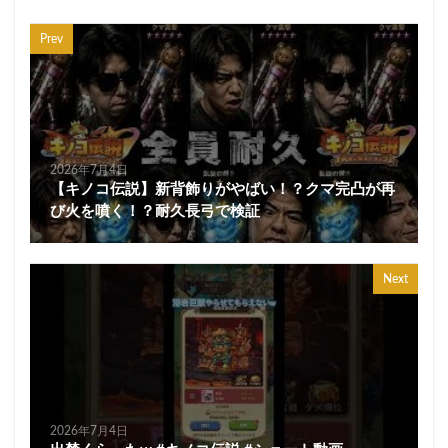
Prev
2026年7月4日
【キノコ伝説】新背飾りがやばい！？クマ完凸が再
び火を噴く！？耐久長弓で検証
Next
2026年7月4日