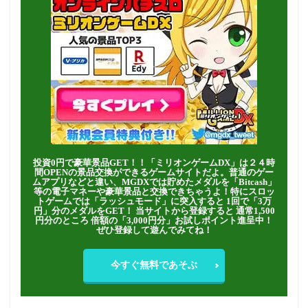
投資0円で豪華景品GET！！「ミリオンゲームDX」は２４時
間OPENの景品交換ができるゲームサイトだよ。普通のゲー
ムアプリなどと違い、MGDXでは貯めたメダルを「Bitcash」
等の電子マネーや豪華景品と交換できちゃうよ！特にスロッ
トゲームでは「ラッシュモード」に突入すると 1回で「3万
円」分のメダルをGET！ 当サイトから登録すると 通常1,500
円分のところ 倍額の「3,000円分」お試しポイント進呈中！
ぜひ登録して遊んでみてね！
今すぐ無料であそぶ