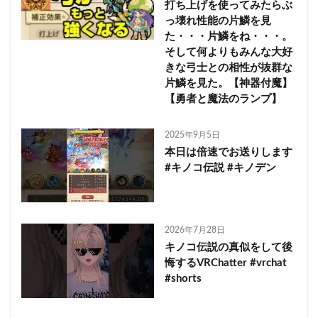
打ち上げを使ってみたらぶ
っ壊れ性能の片鱗を見
た・・・片鱗をね・・・。
そして何よりもみんな大好
きな弓士との相性が抜群な
片鱗を見た。【神器付魔】
【勇者と魔法のランプ】
2025年9月5日
本日は倍速でお送りします
#キノコ伝説 #キノデン
2026年7月28日
キノコ伝説の真似をして後
悔するVRChatter #vrchat
#shorts