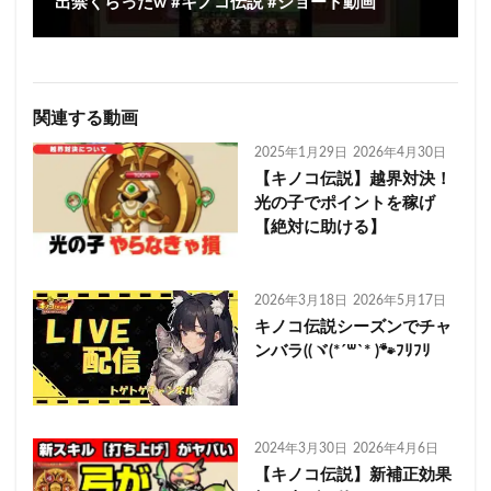
出禁くらったw #キノコ伝説 #ショート動画
関連する動画
2025年1月29日
2026年4月30日
【キノコ伝説】越界対決！
光の子でポイントを稼げ
【絶対に助ける】
2026年3月18日
2026年5月17日
キノコ伝説シーズンでチャ
ンバラ((ヾ(*´꒳`* )🐾ﾌﾘﾌﾘ
2024年3月30日
2026年4月6日
【キノコ伝説】新補正効果