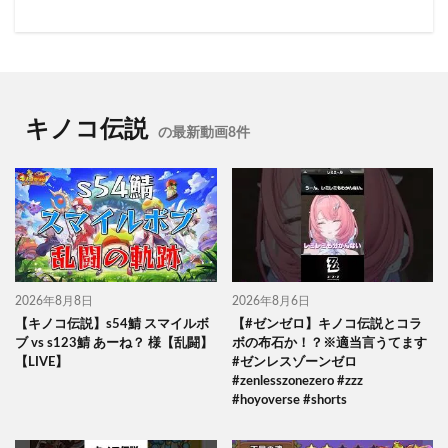
キノコ伝説
の最新動画8件
2026年8月8日
2026年8月6日
【キノコ伝説】s54鯖 スマイルボ
【#ゼンゼロ】キノコ伝説とコラ
ブ vs s123鯖 あーね？ 様【乱闘】
ボの布石か！？※適当言うてます
【LIVE】
#ゼンレスゾーンゼロ
#zenlesszonezero #zzz
#hoyoverse #shorts