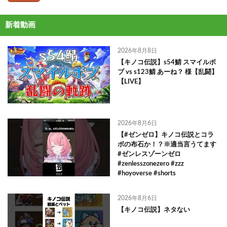
新着動画
2026年8月8日
【キノコ伝説】s54鯖 スマイルボ
ブ vs s123鯖 あーね？ 様【乱闘】
【LIVE】
2026年8月6日
【#ゼンゼロ】キノコ伝説とコラ
ボの布石か！？※適当言うてます
#ゼンレスゾーンゼロ
#zenlesszonezero #zzz
#hoyoverse #shorts
2026年8月6日
【キノコ伝説】ネタない