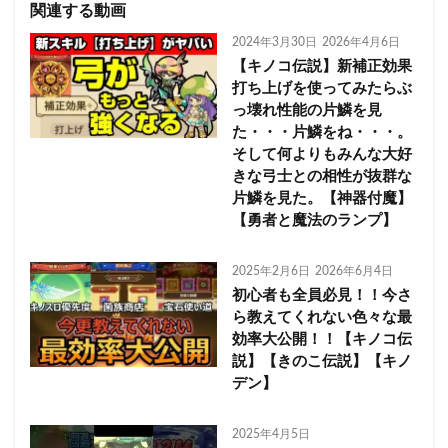
関連する動画
2024年3月30日
2026年4月6日
【キノコ伝説】新補正効果
打ち上げを使ってみたらぶ
っ壊れ性能の片鱗を見
た・・・片鱗をね・・・。
そして何よりもみんな大好
きな弓士との相性が抜群な
片鱗を見た。【神器付魔】
【勇者と魔法のランプ】
2025年2月6日
2026年6月4日
初心者も全員必見！！今さ
ら教えてくれない色々な最
効率大公開！！【キノコ伝
説】【きのこ伝説】【キノ
デン】
2025年4月5日