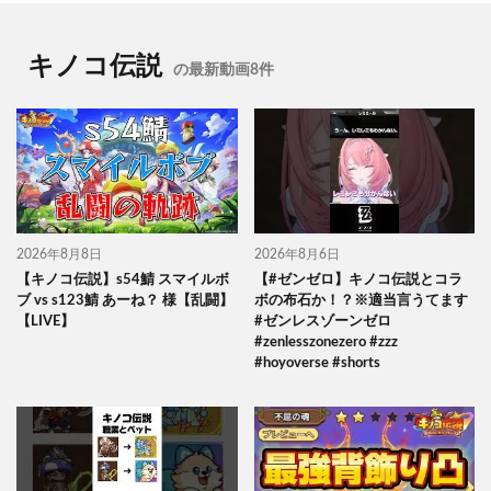
キノコ伝説
の最新動画8件
2026年8月8日
2026年8月6日
【キノコ伝説】s54鯖 スマイルボ
【#ゼンゼロ】キノコ伝説とコラ
ブ vs s123鯖 あーね？ 様【乱闘】
ボの布石か！？※適当言うてます
【LIVE】
#ゼンレスゾーンゼロ
#zenlesszonezero #zzz
#hoyoverse #shorts