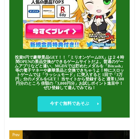
投資0円で豪華景品GET！！「ミリオンゲームDX」は２４時
間OPENの景品交換ができるゲームサイトだよ。普通のゲー
ムアプリなどと違い、MGDXでは貯めたメダルを「Bitcash」
等の電子マネーや豪華景品と交換できちゃうよ！特にスロッ
トゲームでは「ラッシュモード」に突入すると 1回で「3万
円」分のメダルをGET！ 当サイトから登録すると 通常1,500
円分のところ 倍額の「3,000円分」お試しポイント進呈中！
ぜひ登録して遊んでみてね！
今すぐ無料であそぶ
Prev