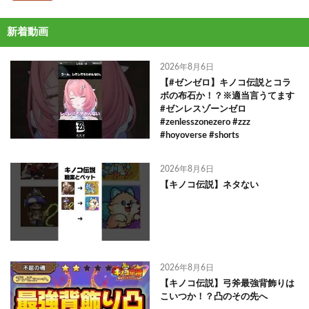
新着動画
2026年8月6日
【#ゼンゼロ】キノコ伝説とコラ
ボの布石か！？※適当言うてます
#ゼンレスゾーンゼロ
#zenlesszonezero #zzz
#hoyoverse #shorts
2026年8月6日
【キノコ伝説】ネタない
2026年8月6日
【キノコ伝説】弓斧最強背飾りは
こいつか！？凸のその先へ