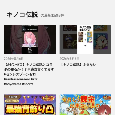
キノコ伝説
の最新動画8件
2026年8月6日
2026年8月6日
【#ゼンゼロ】キノコ伝説とコラ
【キノコ伝説】ネタない
ボの布石か！？※適当言うてます
#ゼンレスゾーンゼロ
#zenlesszonezero #zzz
#hoyoverse #shorts