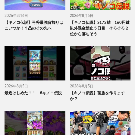
2026年8月6日
2026年8月5日
【キノコ伝説】弓斧最強背飾りは
【キノコ伝説】S172鯖 160円鍵
こいつか！？凸のその先へ
以外課金禁止５日目 そろそろ２
位から落ちそう
2026年8月5日
2026年8月5日
最近はじめた！！ #キノコ伝説
【キノコ伝説】菌族を作ります
か？